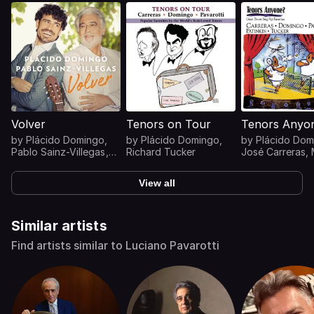
Volver
Tenors on Tour
Tenors Anyo
by
Plácido Domingo
,
by
Plácido Domingo,
by
Plácido Dom
Pablo Sainz-Villegas
,
Richard Tucker
José Carreras,
Plácido Domingo &
Patinkin, Lucia
Pablo Sáinz Villegas
Pavarotti, Rich
View all
Tucker
Similar artists
Find artists similar to Luciano Pavarotti