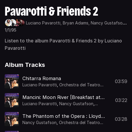
Pavarotti & Friends 2
Luciano Pavarotti,
Bryan Adams,
Nancy Gustafson,
Andrea Bocelli
1/1/95
Listen to the album Pavarotti & Friends 2 by Luciano
Pavarotti
Album Tracks
Chitarra Romana
03:59
Luciano Pavarotti
,
Orchestra del Teatro
Comunale di Bologna
,
Leone Magiera
Mancini: Moon River [Breakfast at
03:22
Tiffany's]
Luciano Pavarotti
,
Nancy Gustafson
,
Orchestra del Teatro Comunale di Bologna
,
Michael Kamen
The Phantom of the Opera : Lloyd
03:28
Webber: The Phantom of the Opera:
Nancy Gustafson
,
Orchestra del Teatro
All I Ask of You
Comunale di Bologna
,
Leone Magiera