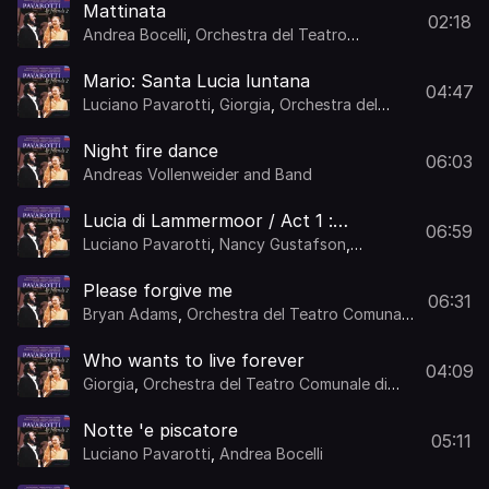
Mattinata
02:18
Andrea Bocelli
,
Orchestra del Teatro
Comunale di Bologna
,
Leone Magiera
Mario: Santa Lucia luntana
04:47
Luciano Pavarotti
,
Giorgia
,
Orchestra del
Teatro Comunale di Bologna
,
Leone Magiera
Night fire dance
06:03
Andreas Vollenweider and Band
Lucia di Lammermoor / Act 1 :
06:59
Donizetti: Lucia di Lammermoor / Act
Luciano Pavarotti
,
Nancy Gustafson
,
1: "Qui di sposa eterna...Ah! Verrano a
Orchestra del Teatro Comunale di Bologna
,
Leone Magiera
te sull'aure"
Please forgive me
06:31
Bryan Adams
,
Orchestra del Teatro Comunale
di Bologna
,
Michael Kamen
Who wants to live forever
04:09
Giorgia
,
Orchestra del Teatro Comunale di
Bologna
,
Michael Kamen
Notte 'e piscatore
05:11
Luciano Pavarotti
,
Andrea Bocelli