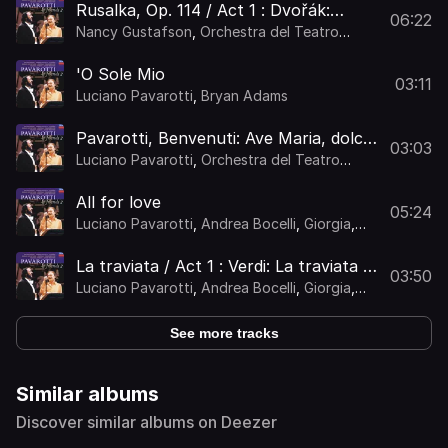
Rusalka, Op. 114 / Act 1 : Dvořák:
06:22
Rusalka, Op. 114 / Act 1: O Silver Moon
Nancy Gustafson
,
Orchestra del Teatro
Comunale di Bologna
,
Leone Magiera
'O Sole Mio
03:11
Luciano Pavarotti
,
Bryan Adams
Pavarotti, Benvenuti: Ave Maria, dolce
03:03
Maria
Luciano Pavarotti
,
Orchestra del Teatro
Comunale di Bologna
,
Leone Magiera
,
Andreas Vollenweider
All for love
05:24
Luciano Pavarotti
,
Andrea Bocelli
,
Giorgia
,
Nancy Gustafson
,
Orchestra del Teatro
Comunale di Bologna
,
Michael Kamen
,
Bryan
La traviata / Act 1 : Verdi: La traviata /
Adams
,
Andreas Vollenweider
03:50
Act 1: "Libiamo ne'lieti calici" (Brindisi)
Luciano Pavarotti
,
Andrea Bocelli
,
Giorgia
,
Nancy Gustafson
,
Orchestra del Teatro
Comunale di Bologna
,
Leone Magiera
,
Bryan
See more tracks
Adams
,
Andreas Vollenweider
Similar albums
Discover similar albums on Deezer