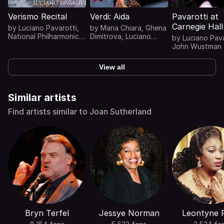
Verismo Recital
Verdi: Aida
Pavarotti at
Carnegie Hall
by
Luciano Pavarotti
,
by
Maria Chiara
,
Ghena
National Philharmonic
Dimitrova
,
Luciano
by
Luciano Pava
Orchestra
,
Oliviero de
Pavarotti
,
Coro del
John Wustman
Fabritiis
Teatro alla Scala di
Milano
...
View all
Similar artists
Find artists similar to Joan Sutherland
Bryn Terfel
Jessye Norman
Leontyne P