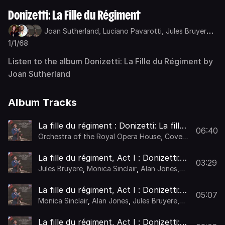
Donizetti: La Fille du Régiment
Joan Sutherland,
Luciano Pavarotti,
Jules Bruyere,
Eric Garrett
1/1/68
Listen to the album Donizetti: La Fille du Régiment by
Joan Sutherland
Album Tracks
La fille du régiment : Donizetti: La fille
06:40
du régiment: Overture
Orchestra of the Royal Opera House, Covent
Garden
,
Richard Bonynge
La fille du régiment, Act I : Donizetti:
03:29
La fille du régiment, Act I: L'ennemi
Jules Bruyere
,
Monica Sinclair
,
Alan Jones
,
s'avance, amis, armons-nous!
Chorus of the Royal Opera House, Covent
Garden
,
Orchestra of the Royal Opera
La fille du régiment, Act I : Donizetti:
House, Covent Garden
,
Richard Bonynge
05:07
La fille du régiment, Act I: Pour une
Monica Sinclair
,
Alan Jones
,
Jules Bruyere
,
femme de mon nom, quel temps,
Chorus of the Royal Opera House, Covent
Garden
,
Orchestra of the Royal Opera
hélas, le temps de guerre!
La fille du régiment, Act I : Donizetti:
House, Covent Garden
,
Richard Bonynge