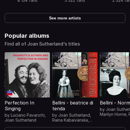
8 154 fans
5 522 fans
2 524 fa
See more artists
Popular albums
Find all of Joan Sutherland's titles
Perfection In
Bellini - beatrice di
Bellini - Nor
Singing
tenda
by
Joan Suther
Marilyn Horne
,
by
Luciano Pavarotti
,
by
Joan Sutherland
,
Bonynge
,
Lond
Joan Sutherland
Raina Kabaivanska
,
Symphony Orch
Antonino Votto
,
Orchestra Del Teatro