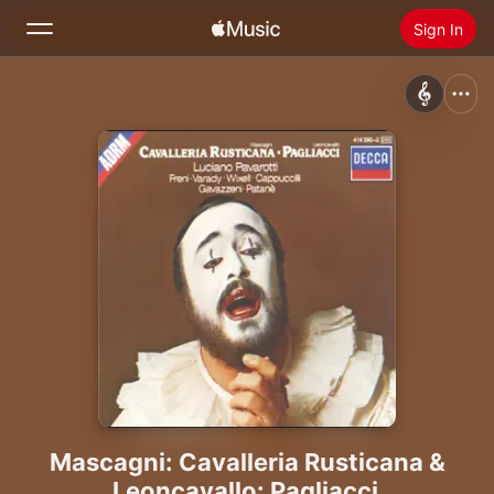
Sign In
Search
Home
New
Install Apple Music
Radio
Mascagni: Cavalleria Rusticana &
Leoncavallo: Pagliacci