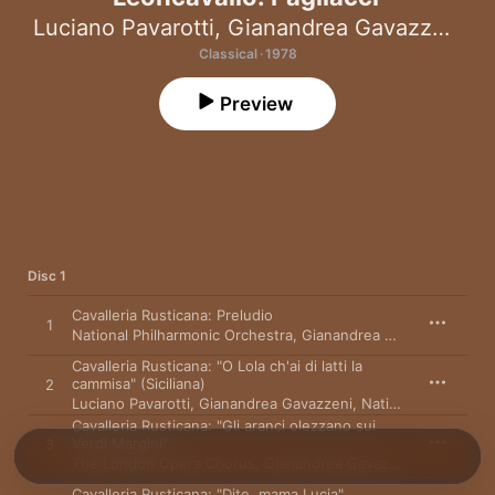
Luciano Pavarotti
,
Gianandrea Gavazzeni
,
G
Classical · 1978
Preview
Disc 1
Cavalleria Rusticana: Preludio
1
National Philharmonic Orchestra
,
Gianandrea Gavazzeni
Cavalleria Rusticana: "O Lola ch'ai di latti la
cammisa" (Siciliana)
2
Luciano Pavarotti
,
Gianandrea Gavazzeni
,
National Philharmonic Orchestra
Cavalleria Rusticana: "Gli aranci olezzano sui
Verdi Margini"
3
The London Opera Chorus
,
Gianandrea Gavazzeni
,
National 
Cavalleria Rusticana: "Dite, mama Lucia"