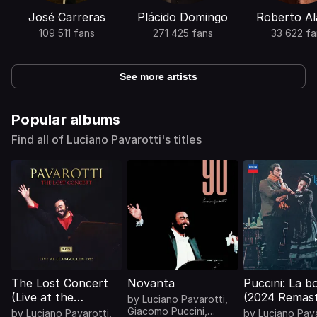
José Carreras
Plácido Domingo
Roberto Al
109 511 fans
271 425 fans
33 622 fa
See more artists
Popular albums
Find all of Luciano Pavarotti's titles
The Lost Concert
Novanta
Puccini: La 
(Live at the
(2024 Remast
by
Luciano Pavarotti
,
Llangollen
Giacomo Puccini
,
by
Luciano Pavarotti
,
by
Luciano Pava