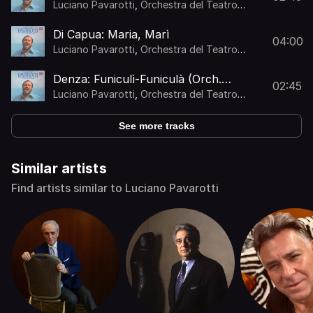
Luciano Pavarotti
,
Orchestra del Teatro
Comunale di Bologna
,
Anton Guadagno
Di Capua: Maria, Marì
04:00
Luciano Pavarotti
,
Orchestra del Teatro
Comunale di Bologna
,
Anton Guadagno
Denza: Funiculì-Funiculà (Orch.
02:45
Chiaramello)
Luciano Pavarotti
,
Orchestra del Teatro
Comunale di Bologna
,
Anton Guadagno
See more tracks
Similar artists
Find artists similar to Luciano Pavarotti