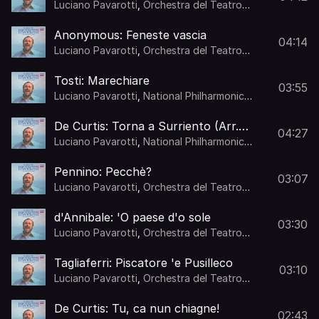
Luciano Pavarotti
,
Orchestra del Teatro
Comunale di Bologna
,
Anton Guadagno
Anonymous: Feneste vascia
04:14
Luciano Pavarotti
,
Orchestra del Teatro
Comunale di Bologna
,
Anton Guadagno
Tosti: Marechiare
03:55
Luciano Pavarotti
,
National Philharmonic
Orchestra
,
Giancarlo Chiaramello
De Curtis: Torna a Surriento (Arr.
04:27
Chiaramello)
Luciano Pavarotti
,
National Philharmonic
Orchestra
,
Giancarlo Chiaramello
Pennino: Pecchè?
03:07
Luciano Pavarotti
,
Orchestra del Teatro
Comunale di Bologna
,
Anton Guadagno
d'Annibale: 'O paese d'o sole
03:30
Luciano Pavarotti
,
Orchestra del Teatro
Comunale di Bologna
,
Anton Guadagno
Tagliaferri: Piscatore 'e Pusilleco
03:10
Luciano Pavarotti
,
Orchestra del Teatro
Comunale di Bologna
,
Anton Guadagno
De Curtis: Tu, ca nun chiagne!
02:43